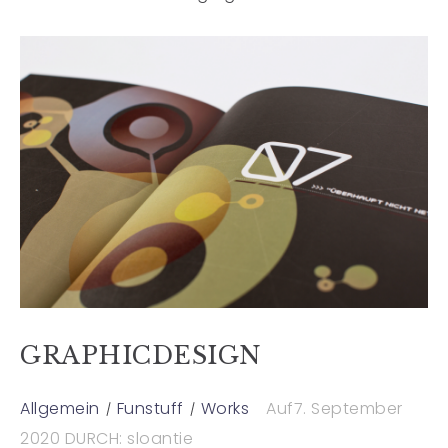
GRAPHICDESIGN
Allgemein
Funstuff
Works
Auf7. September
2020
DURCH: sloantie